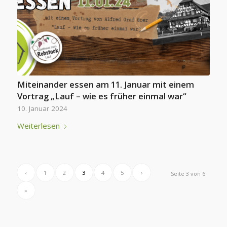
Miteinander essen am 11. Januar mit einem
Vortrag „Lauf – wie es früher einmal war“
10. Januar 2024
Weiterlesen
‹
1
2
3
4
5
›
Seite 3 von 6
»