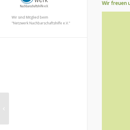
Wir freuen u
Wir sind Mitglied beim
"Netzwerk Nachbarschaftshilfe e.V."
Spende von
Volksbank eG – Die
Gestalterbank für
zukünftige
Betreuungsgruppe...