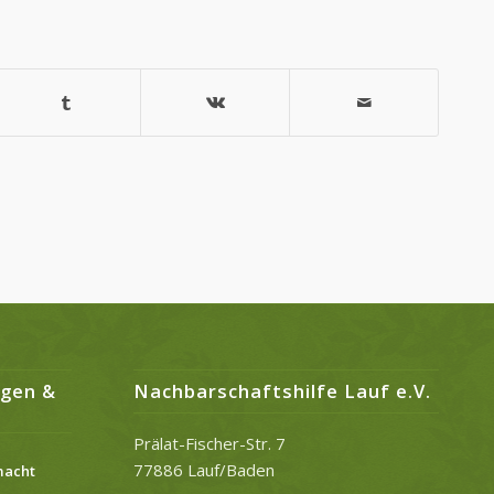
ngen &
Nachbarschaftshilfe Lauf e.V.
Prälat-Fischer-Str. 7
77886 Lauf/Baden
macht