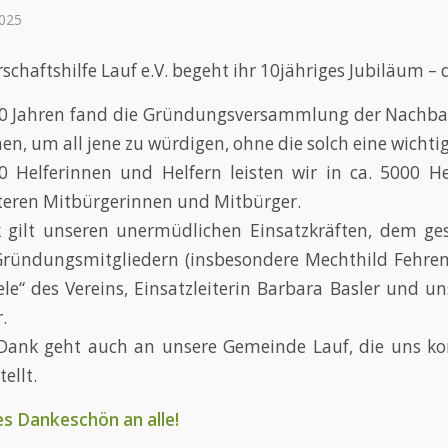
025
schaftshilfe Lauf e.V. begeht ihr 10jähriges Jubiläum –
0 Jahren fand die Gründungsversammlung der Nachbars
n, um all jene zu würdigen, ohne die solch eine wichti
 Helferinnen und Helfern leisten wir in ca. 5000 H
teren Mitbürgerinnen und Mitbürger.
 gilt unseren unermüdlichen Einsatzkräften, dem g
Gründungsmitgliedern (insbesondere Mechthild Fehrenba
ele“ des Vereins, Einsatzleiterin Barbara Basler und u
.
Dank geht auch an unsere Gemeinde Lauf, die uns kon
ellt.
hes Dankeschön an alle!